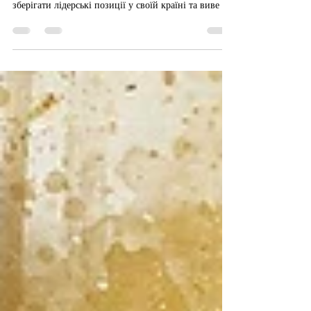
Мистецтво переговорів
Одним із факторів, що розвиває бізнес у кращу
сторону, є успішні переговори. Це допомагає
зберігати лідерські позиції у своїй країні та виве