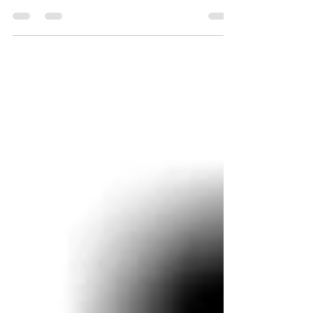
будинками успішно пройшли навчання за
програмою першого модулю “Стратегія бізнесу” у
“Бізнес-шк