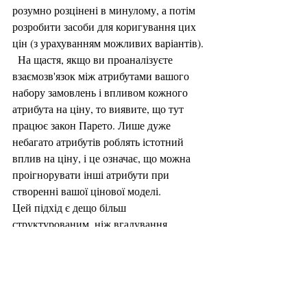
розумно розцінені в минулому, а потім 
розробити засоби для коригування цих 
цін (з урахуванням можливих варіантів).
  На щастя, якщо ви проаналізуєте 
взаємозв'язок між атрибутами вашого 
набору замовлень і впливом кожного 
атрибута на ціну, то виявите, що тут 
працює закон Парето. Лише дуже 
небагато атрибутів роблять істотний 
вплив на ціну, і це означає, що можна 
проігнорувати інші атрибути при 
створенні вашої цінової моделі.
Цей підхід є дещо більш 
структурованим, ніж вгадування 
генеральним директором ринкової ціни. 
І він дозволить негайно усунути вузьке 
місце в вашій системі, отримати більше 
замовлень, швидше запустити їх у 
виробництво і заробити більше грошей.