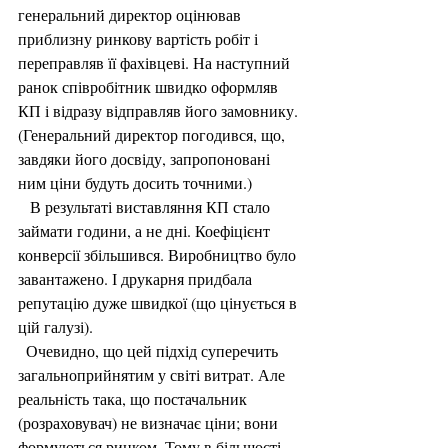
генеральний директор оцінював 
приблизну ринкову вартість робіт і 
переправляв її фахівцеві. На наступний 
ранок співробітник швидко оформляв 
КП і відразу відправляв його замовнику. 
(Генеральний директор погодився, що, 
завдяки його досвіду, запропоновані 
ним ціни будуть досить точними.)
   В результаті виставляння КП стало 
займати години, а не дні. Коефіцієнт 
конверсії збільшився. Виробництво було 
завантажено. І друкарня придбала 
репутацію дуже швидкої (що цінується в 
цій галузі).
  Очевидно, що цей підхід суперечить 
загальноприйнятим у світі витрат. Але 
реальність така, що постачальник 
(розраховувач) не визначає ціни; вони 
формуються ринком. Тому в більшості 