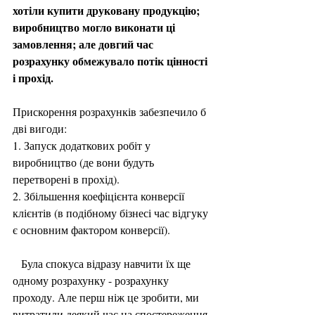
хотіли купити друковану продукцію; 
виробництво могло виконати ці 
замовлення; але довгий час 
розрахунку обмежувало потік цінності 
і прохід.
Прискорення розрахунків забезпечило б 
дві вигоди:
1. Запуск додаткових робіт у 
виробництво (де вони будуть 
перетворені в прохід).
2. Збільшення коефіцієнта конверсії 
клієнтів (в подібному бізнесі час відгуку 
є основним фактором конверсії).
   Була спокуса відразу навчити їх ще 
одному розрахунку - розрахунку 
проходу. Але перш ніж це зробити, ми 
витратили деякий час на спостереження 