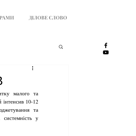
ГРАМИ
ДІЛОВЕ СЛОВО
В
итку малого та 
 інтенсив 10-12 
юджетування та 
 системність у 