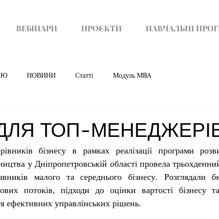
ВЕБІНАРИ
ПРОЄКТИ
НАВЧАЛЬНІ ПРО
'Ю
НОВИНИ
Статті
Модуль MBA
ДЛЯ ТОП-МЕНЕДЖЕРІ
рівників бізнесу в рамках реалізації програми розв
ництва у Дніпропетровській області провела трьохденний
авників малого та середнього бізнесу. Розглядали б
ових потоків, підходи до оцінки вартості бізнесу та
тя ефективних управлінських рішень.