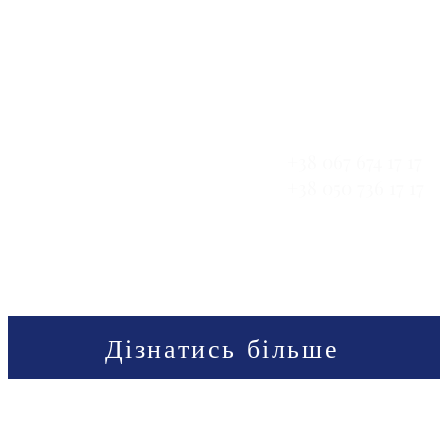
Контакти
бізнесу - бізнес-школа,
79032, Україна, м.
вул. Пасічна, 93б
ктивний розвиток малого
2-й поверх
ння культури розвитку у
пільстві.
+38 067 674 17 17
+38 050 736 17 17
usiness Community School, 2014 - 2025. Усі права захище
Дізнатись більше