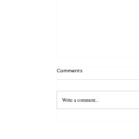
Comments
Write a comment...
Як бути впевненим в собі
перед великою публікою?