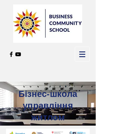
Бізнес-школа
управління
житлом