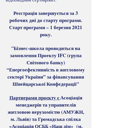
Реєстрація завершується за 3
робочих дні до старту програми.
Старт програми – 1 березня 2021
року.
"Бізнес-школа проводиться на
замовлення Проекту IFC (група
Світового банку)
“Енергоефективність в житловому
секторі України” за фінансування
Швейцарської Конфедерації"
Партнерами проєкту є
Асоціація
менеджерів та управителів
житловою нерухомістю (АМУЖН,
м. Львів) та Громадська спілка
«Асоціація ОСББ «Наш дім» (м.