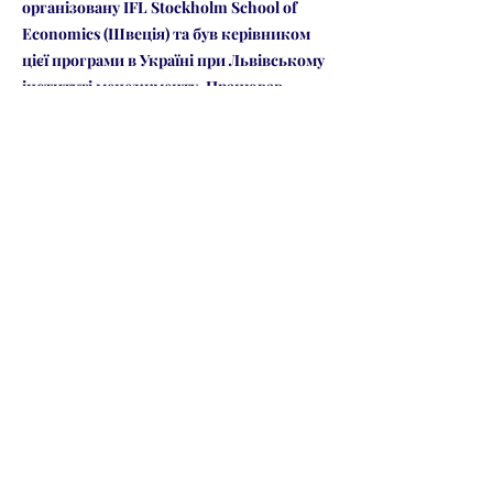
організовану IFL Stockholm School of
Economics (Швеція) та був керівником
цієї програми в Україні при Львівському
інституті менеджменту. Працював
директором бізнес-центру Львівського
інституту менеджменту.
У 2011 році разом із партнерами
започаткував Громадську школу бізнесу
для власників та керівників малого та
середнього бізнесу з метою створення в
Україні міцного середнього класу
підприємців. У 2018 року в результаті
ребрендингу створено Львівську школу
керівників бізнесу та Львівський центр
розвитку малого бізнесу. Також є
Президентом громадської організації
«Всеукраїнська асоціація керівників
бізнесу» (UABL) та власником кількох