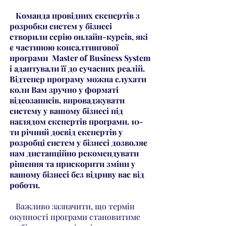
Команда провідних експертів з
розробки систем у бізнесі
створили серію онлайн-курсів, які
є частиною консалтингової
програми Master of Business System
і адаптували її до сучасних реалій.
Відтепер програму можна слухати
коли Вам зручно у форматі
відеозаписів, впроваджувати
систему у вашому бізнесі під
наглядом експертів програми. 10-
ти річний досвід експертів у
розробці систем у бізнесі дозволяє
нам дистанційно рекомендувати
рішення та прискорити зміни у
вашому бізнесі без відриву вас від
роботи.
Важливо зазначити, що термін
окупності програми становитиме