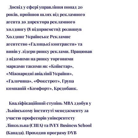
Досвід у сфері управління понад 20
років, пройшов шлях від рекламного
агента до директора рекламного
холдингу (8 підприємств): розвинув
Холдинг Українське Рекламне
агентство «Галицькі контракти» та
вивів у лідери ринку реклами. Працював
з відомими на ринку торговими
марками такими як «Київстар»,
«Міжнародні авіалінії України»,
«Галичина», «Фокстрот», Група
компаній «Комфорт», Кредобанк.
Кваліфікаційний ступінь МВА здобув у
Львівському інституті менеджменту за
участю професорів університету
Лінкольна (США) та IVEY Business School
(Канада). Проходив програму DYB