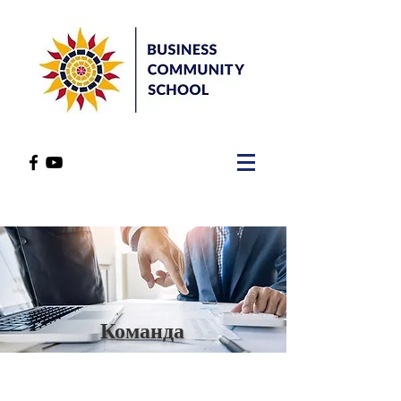
Команд
а