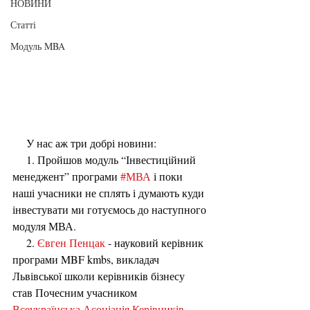
НОВИНИ
Статті
Модуль MBA
     У нас аж три добрі новини:
     1. Пройшов модуль “Інвестиційний 
менеджент” програми
#МВА
і
поки 
наші учасники не сплять
і
думають куди 
інвестувати ми готуємось до наступного 
модуля МВА.
     2. 
Євген Пенцак
- науковий керівник 
програми MBF kmbs, викладач 
Львівської школи керівників бізнесу 
став Почесним учасником
Всеукраїнська Асоціація Керівників 