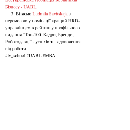
Бізнесу - UABL
.
     3. Вітаємо
Ludmila Savitskaja
з
перемогою
у
номінації кращий HRD-
управлінцем
в
рейтингу профільного 
видання “Топ-100. Кадри, Бренди, 
Роботодавці” - успіхів та задоволення 
від роботи
#lv_school
#UABL
#MBA