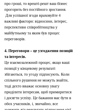
про гроші, то врешті-решт ваш бізнес 
прогорить без постійного зростання.
 Для успішної згоди враховуйте 4 
важливі фактори: відносини, інтерес, 
перспективи співробітництва у 
майбутньому та яким був процес 
переговорів.
4. Переговори – це узгодження позицій 
та інтересів.
Це взаємозалежний процес, якщо ваші 
позиції у кінцевому результаті 
збігаються, то угоду підписують. Коли 
спільного рушення не можуть знайти, 
тоді дехто вважає основну увагу 
приділити інтересам, щоб примиритися 
і досягти успіху. Це бажання має бути в 
обох учасників, і, звичайно, все 
залежить від результату підписання цієї 