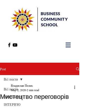
Post
Всі пости
Владислав Пелих
Всі пости
May 2, 2020
2 min read
Мистецтво переговорів
НАВЧАННЯ
ІНТЕРВ'Ю