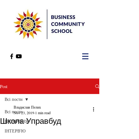
Post
Всі пости
Владислав Пелих
Всі пости
Nov 23, 2019
1 min read
Школа Управбуд
НАВЧАННЯ
ІНТЕРВ'Ю