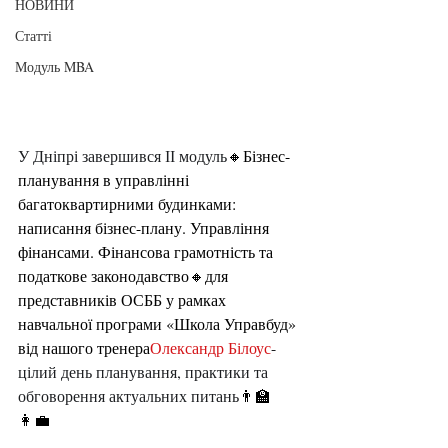
НОВИНИ
Статті
Модуль MBA
У Дніпрі завершився ІІ модуль
🔸Бізнес-
планування в управлінні 
багатоквартирними будинками: 
написання бізнес-плану. Управління 
фінансами. Фінансова грамотність та 
податкове законодавство🔸для 
представників ОСББ у рамках 
навчальної програми «Школа Управбуд» 
від нашого тренера
Олександр Білоус
-
цілий день планування, практики та 
обговорення актуальних питань
👨‍🏫
👩‍💼