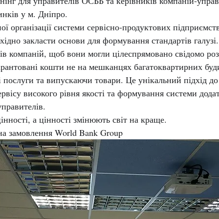
нінг для управителів ОСББ та керівників компаній-управ
нків у м. Дніпро.
ї організації системи сервісно-продуктових підприємств
обхідно закласти основи для формування стандартів галузі
ів компаній, щоб вони могли цілеспрямовано свідомо роз
арантовані кошти не на мешканцях багатоквартирних буди
 послуги та випускаючи товари. Це унікальний підхід до
рвісу високого рівня якості та формування системи дода
управителів.
нності, а цінності змінюють світ на краще.
на замовлення World Bank Group