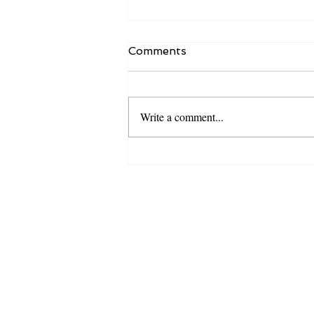
Comments
Write a comment...
Як бути впевненим в собі
перед великою публікою?
Громадська школа 
орієнтована на ефе
бізнесу та створе
сус