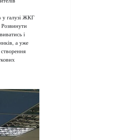
ителів 
 у галузі ЖКГ 
. Розвинути 
виватись і 
нків, а уже 
 створення 
ткових 