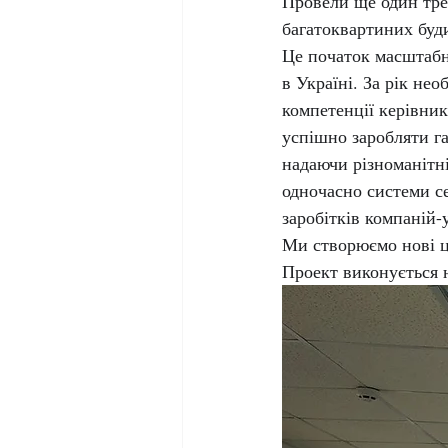
Провели ще один тре
багатоквартиних буди
Це початок масштабно
в Україні. За рік не
компетенції керівник
успішно заробляти г
надаючи різноманітні
одночасно системи се
заробітків компаній-
Ми створюємо нові ці
Проект виконується 